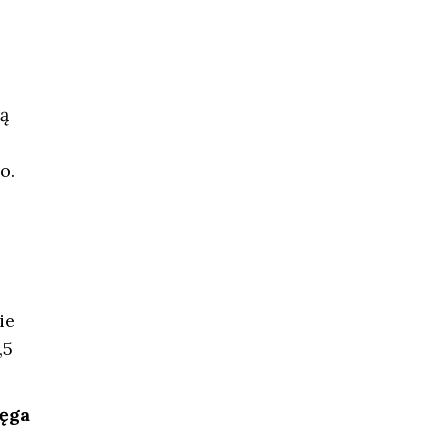
ją
o.
ie
,5
ięga