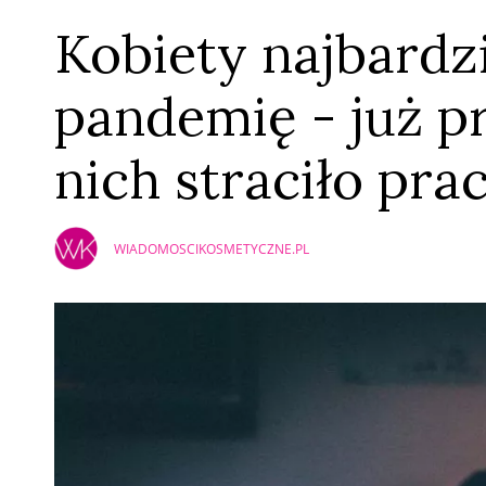
Kobiety najbardz
pandemię - już pr
nich straciło pr
WIADOMOSCIKOSMETYCZNE.PL