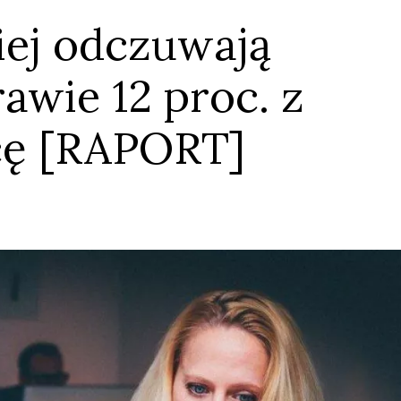
iej odczuwają
awie 12 proc. z
acę [RAPORT]