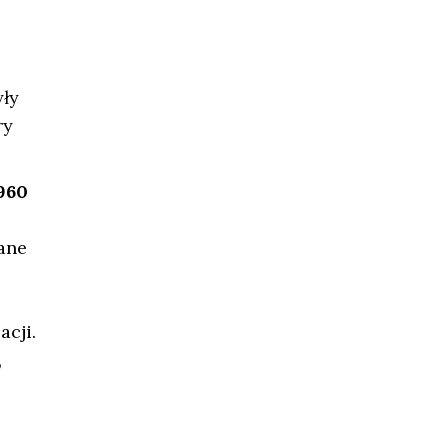
yły
ry
960
dane
acji.
,