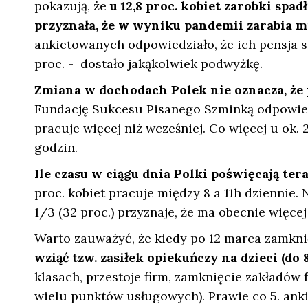
pokazują, że
u 12,8 proc. kobiet zarobki spadł
przyznała, że w wyniku pandemii zarabia m
ankietowanych odpowiedziało, że ich pensja si
proc. - dostało jakąkolwiek podwyżkę.
Zmiana w dochodach Polek nie oznacza, że 
Fundację Sukcesu Pisanego Szminką odpowied
pracuje więcej niż wcześniej. Co więcej u ok. 
godzin.
Ile czasu w ciągu dnia Polki poświęcają te
proc. kobiet pracuje między 8 a 11h dziennie. 
1/3 (32 proc.) przyznaje, że ma obecnie wię
Warto zauważyć, że kiedy po 12 marca zamknięt
wziąć tzw. zasiłek opiekuńczy na dzieci (do 8
klasach, przestoje firm, zamknięcie zakładów fr
wielu punktów usługowych). Prawie co 5. ank