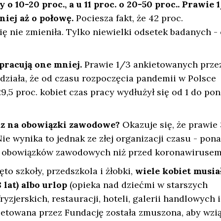
y o 10-20 proc., a u 11 proc. o 20-50 proc.. Prawie 
niej aż o połowę.
Pociesza fakt, że 42 proc.
ę nie zmieniła. Tylko niewielki odsetek badanych - 
pracują one mniej.
Prawie 1/3 ankietowanych prze
ziała, że od czasu rozpoczęcia pandemii w Polsce
29,5 proc. kobiet czas pracy wydłużył się od 1 do po
raz na obowiązki zawodowe?
Okazuje się, że prawie
Nie wynika to jednak ze złej organizacji czasu - pon
cej obowiązków zawodowych niż przed koronawirusem
o szkoły, przedszkola i żłobki,
wiele kobiet musia
 lat) albo urlop
(opieka nad dziećmi w starszych
yzjerskich, restauracji, hoteli, galerii handlowych i
ietowana przez Fundację została zmuszona, aby wzi