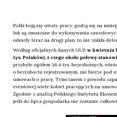
Polki boją się utraty pracy, godzą się na mnie
lub są zmuszane do wykonywania zawodowych 
odeszły teraz na drugi plan, to nie znikła de
Według oficjalnych danych GUS
w kwietniu b
tys. Polaków), z czego około połowę stanowi
przybyło ogółem 56,4 tys. bezrobotnych, wśród
o bezrobociu rejestrowanym, nie bierze pod 
umowach o pracę. Tymczasem z powodu zapaśc
eventowej wiele kobiet pracujących na umowach
Zgodnie z analizą Polskiego Instytutu Ekono
jeśli do lipca gospodarka nie zostanie całkow