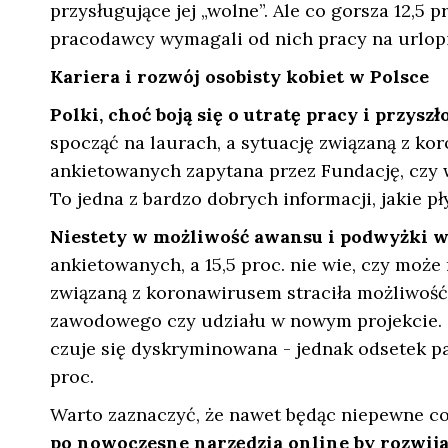
przysługujące jej „wolne”. Ale co gorsza 12,5 p
pracodawcy wymagali od nich pracy na urlopi
Kariera i rozwój osobisty kobiet w Polsce
Polki, choć boją się o utratę pracy i przysz
spocząć na laurach, a sytuację związaną z ko
ankietowanych zapytana przez Fundację, czy 
To jedna z bardzo dobrych informacji, jakie pł
Niestety w możliwość awansu i podwyżki w 
ankietowanych, a 15,5 proc. nie wie, czy może 
związaną z koronawirusem straciła możliwość
zawodowego czy udziału w nowym projekcie. C
czuje się dyskryminowana - jednak odsetek pań
proc.
Warto zaznaczyć, że nawet będąc niepewne c
po nowoczesne narzędzia online by rozwija