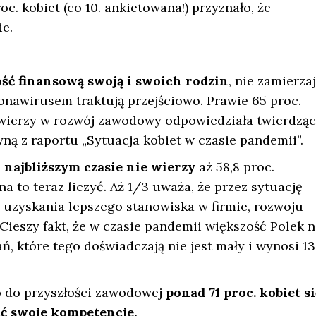
roc. kobiet (co 10. ankietowana!) przyznało, że
e.
łość finansową swoją i swoich rodzin
, nie zamierza
ronawirusem traktują przejściowo. Prawie 65 proc.
wierzy w rozwój zawodowy odpowiedziała twierdząc
yną z raportu „Sytuacja kobiet w czasie pandemii”.
najbliższym czasie nie wierzy
aż 58,8 proc.
na to teraz liczyć. Aż 1/3 uważa, że przez sytuację
 uzyskania lepszego stanowiska w firmie, rozwoju
ieszy fakt, że w czasie pandemii większość Polek n
, które tego doświadczają nie jest mały i wynosi 13
o do przyszłości zawodowej
ponad 71 proc. kobiet s
ć swoje kompetencje.