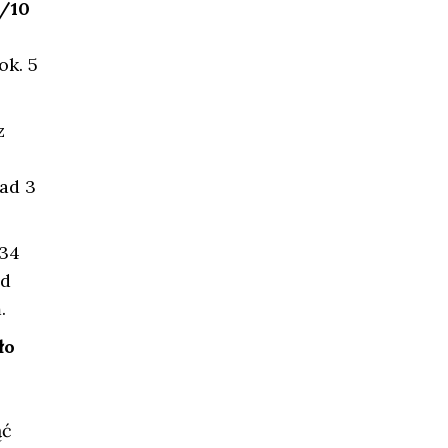
1/10
ok. 5
z
nad 3
 34
ad
.
ło
ąć