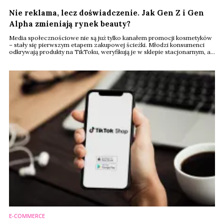
Nie reklama, lecz doświadczenie. Jak Gen Z i Gen
Alpha zmieniają rynek beauty?
Media społecznościowe nie są już tylko kanałem promocji kosmetyków
– stały się pierwszym etapem zakupowej ścieżki. Młodzi konsumenci
odkrywają produkty na TikToku, weryfikują je w sklepie stacjonarnym, a
kolejne zakupy często finalizują już online. Tak wygląda nowy model
zakupów beauty, który – według raportu Renude Insights, będzie w
najbliższych latach wyznaczał kierunek rozwoju całego rynku.
E-COMMERCE