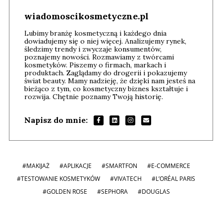
wiadomoscikosmetyczne.pl
Lubimy branżę kosmetyczną i każdego dnia
dowiadujemy się o niej więcej. Analizujemy rynek,
śledzimy trendy i zwyczaje konsumentów,
poznajemy nowości. Rozmawiamy z twórcami
kosmetyków. Piszemy o firmach, markach i
produktach. Zaglądamy do drogerii i pokazujemy
świat beauty. Mamy nadzieję, że dzięki nam jesteś na
bieżąco z tym, co kosmetyczny biznes kształtuje i
rozwija. Chętnie poznamy Twoją historię.
Napisz do mnie:
#MAKIJAŻ
#APLIKACJE
#SMARTFON
#E-COMMERCE
#TESTOWANIE KOSMETYKÓW
#VIVATECH
#L’ORÉAL PARIS
#GOLDEN ROSE
#SEPHORA
#DOUGLAS
Andrzej i Marta Sterniccy
Marta i