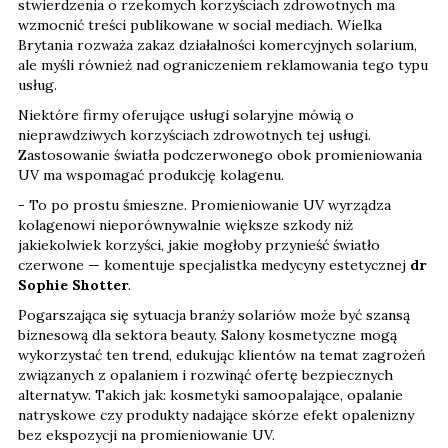
stwierdzenia o rzekomych korzyściach zdrowotnych ma
wzmocnić treści publikowane w social mediach. Wielka
Brytania rozważa zakaz działalności komercyjnych solarium,
ale myśli również nad ograniczeniem reklamowania tego typu
usług.
Niektóre firmy oferujące usługi solaryjne mówią o
nieprawdziwych korzyściach zdrowotnych tej usługi.
Zastosowanie światła podczerwonego obok promieniowania
UV ma wspomagać produkcję kolagenu.
- To po prostu śmieszne. Promieniowanie UV wyrządza
kolagenowi nieporównywalnie większe szkody niż
jakiekolwiek korzyści, jakie mogłoby przynieść światło
czerwone — komentuje specjalistka medycyny estetycznej
dr
Sophie Shotter
.
Pogarszająca się sytuacja branży solariów może być szansą
biznesową dla sektora beauty. Salony kosmetyczne mogą
wykorzystać ten trend, edukując klientów na temat zagrożeń
związanych z opalaniem i rozwinąć ofertę bezpiecznych
alternatyw. Takich jak: kosmetyki samoopalające, opalanie
natryskowe czy produkty nadające skórze efekt opalenizny
bez ekspozycji na promieniowanie UV.