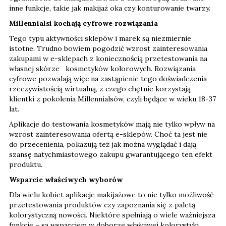
inne funkcje, takie jak makijaż oka czy konturowanie twarzy.
Millennialsi kochają cyfrowe rozwiązania
Tego typu aktywności sklepów i marek są niezmiernie
istotne. Trudno bowiem pogodzić wzrost zainteresowania
zakupami w e-sklepach z koniecznością przetestowania na
własnej skórze kosmetyków kolorowych. Rozwiązania
cyfrowe pozwalają więc na zastąpienie tego doświadczenia
rzeczywistością wirtualną, z czego chętnie korzystają
klientki z pokolenia Millennialsów, czyli będące w wieku 18-37
lat.
Aplikacje do testowania kosmetyków mają nie tylko wpływ na
wzrost zainteresowania ofertą e-sklepów. Choć ta jest nie
do przecenienia, pokazują też jak można wyglądać i dają
szansę natychmiastowego zakupu gwarantującego ten efekt
produktu.
Wsparcie właściwych wyborów
Dla wielu kobiet aplikacje makijażowe to nie tylko możliwość
przetestowania produktów czy zapoznania się z paletą
kolorystyczną nowości. Niektóre spełniają o wiele ważniejsza
funkcję – są wsparciem w doborze właściwej kolorystyki