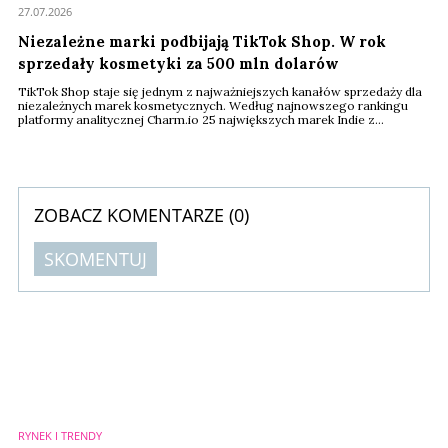
27.07.2026
Niezależne marki podbijają TikTok Shop. W rok
sprzedały kosmetyki za 500 mln dolarów
TikTok Shop staje się jednym z najważniejszych kanałów sprzedaży dla
niezależnych marek kosmetycznych. Według najnowszego rankingu
platformy analitycznej Charm.io 25 największych marek Indie z
segmentu beauty wygenerowało w ciągu ostatnich 12 miesięcy
sprzedaż o wartości ponad 512 mln dolarów. Liderem zestawienia
została południowokoreańska marka Dr. Melaxin, która odpowiadała za
niemal 28 proc. całego obrotu.
ZOBACZ KOMENTARZE (
0
)
SKOMENTUJ
Komentarze (
0
)
Nie znaleziono komentarzy
Zostaw swoje komentarze
Imię (Wymagane)
RYNEK I TRENDY