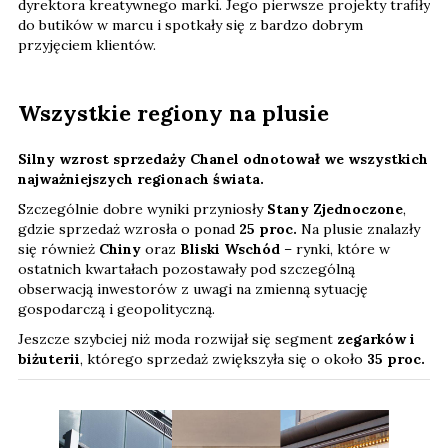
dyrektora kreatywnego marki. Jego pierwsze projekty trafiły
do butików w marcu i spotkały się z bardzo dobrym
przyjęciem klientów.
Wszystkie regiony na plusie
Silny wzrost sprzedaży Chanel odnotował we wszystkich
najważniejszych regionach świata.
Szczególnie dobre wyniki przyniosły
Stany Zjednoczone
,
gdzie sprzedaż wzrosła o ponad
25 proc.
Na plusie znalazły
się również
Chiny
oraz
Bliski Wschód
– rynki, które w
ostatnich kwartałach pozostawały pod szczególną
obserwacją inwestorów z uwagi na zmienną sytuację
gospodarczą i geopolityczną.
Jeszcze szybciej niż moda rozwijał się segment
zegarków i
biżuterii
, którego sprzedaż zwiększyła się o około
35 proc.