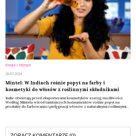
RYNEK I TRENDY
26.07.2024
Mintel: W Indiach rośnie popyt na farby i
kosmetyki do włosów z roślinnymi składnikami
Indie otwierają przed eksporterami kosmetyków szereg możliwości.
Według Mintela wśród tamtejszych konsumentów rośnie popyt na
produkty do farbowania i pielęgnacji włosów z naturalnymi roślinnymi
składnikami. Marki, które dostarczą na rynek produkty wegańskie, bez
szkodliwych składników, działające regeneracyjnie na włosy farbowane
mają szansę odzyskać konsumentów, którzy przestali farbować włosy
przez to, że w ten ...
ZOBACZ KOMENTARZE (
0
)