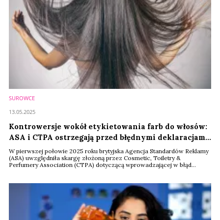
SUROWCE
13.05.2025
Kontrowersje wokół etykietowania farb do włosów:
ASA i CTPA ostrzegają przed błędnymi deklaracjami
„bez PPD”
W pierwszej połowie 2025 roku brytyjska Agencja Standardów Reklamy
(ASA) uwzględniła skargę złożoną przez Cosmetic, Toiletry &
Perfumery Association (CTPA) dotyczącą wprowadzającej w błąd
reklamy farby do włosów. Produkt deklarował brak zawartości
parafenylenodiaminy (PPD), podczas gdy w rzeczywistości zawierał
pokrewny związek – siarczan tolueno-2,5-diaminy (PTDS). CTPA
wskazało, że PTDS może wywołać u osób ...