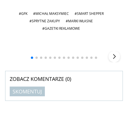
#GFK
#MICHAŁ MAKSYMIEC
#SMART SHEPPER
#SPRYTNE ZAKUPY
#MARKI WŁASNE
#GAZETKI REKLAMOWE
Andrzej i Marta Sterniccy
Marta i
▶
ZOBACZ KOMENTARZE (
0
)
SKOMENTUJ
Komentarze (
0
)
Nie znaleziono komentarzy
Zostaw swoje komentarze
Imię (Wymagane)