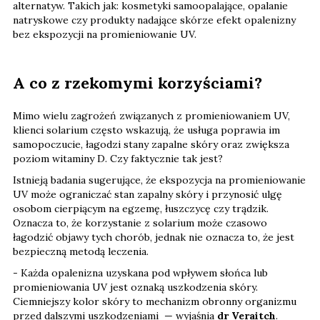
alternatyw. Takich jak: kosmetyki samoopalające, opalanie
natryskowe czy produkty nadające skórze efekt opalenizny
bez ekspozycji na promieniowanie UV.
A co z rzekomymi korzyściami?
Mimo wielu zagrożeń związanych z promieniowaniem UV,
klienci solarium często wskazują, że usługa poprawia im
samopoczucie, łagodzi stany zapalne skóry oraz zwiększa
poziom witaminy D. Czy faktycznie tak jest?
Istnieją badania sugerujące, że ekspozycja na promieniowanie
UV może ograniczać stan zapalny skóry i przynosić ulgę
osobom cierpiącym na egzemę, łuszczycę czy trądzik.
Oznacza to, że korzystanie z solarium może czasowo
łagodzić objawy tych chorób, jednak nie oznacza to, że jest
bezpieczną metodą leczenia.
- Każda opalenizna uzyskana pod wpływem słońca lub
promieniowania UV jest oznaką uszkodzenia skóry.
Ciemniejszy kolor skóry to mechanizm obronny organizmu
przed dalszymi uszkodzeniami — wyjaśnia
dr Veraitch
.