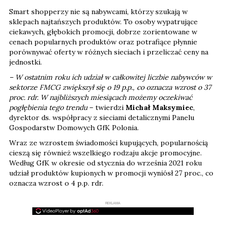
Smart shopperzy nie są nabywcami, którzy szukają w
sklepach najtańszych produktów. To osoby wypatrujące
ciekawych, głębokich promocji, dobrze zorientowane w
cenach popularnych produktów oraz potrafiące płynnie
porównywać oferty w różnych sieciach i przeliczać ceny na
jednostki.
– W ostatnim roku ich udział w całkowitej liczbie nabywców w
sektorze FMCG zwiększył się o 19 p.p., co oznacza wzrost o 37
proc. rdr. W najbliższych miesiącach możemy oczekiwać
pogłębienia tego trendu
– twierdzi
Michał Maksymiec
,
dyrektor ds. współpracy z sieciami detalicznymi Panelu
Gospodarstw Domowych GfK Polonia.
Wraz ze wzrostem świadomości kupujących, popularnością
cieszą się również wszelkiego rodzaju akcje promocyjne.
Według GfK w okresie od stycznia do września 2021 roku
udział produktów kupionych w promocji wyniósł 27 proc., co
oznacza wzrost o 4 p.p. rdr.
REKLAMA