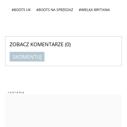
#BOOTS UK
#BOOTS NA SPRZEDAŻ
#WIELKA BRYTANIA
ZOBACZ KOMENTARZE (
0
)
SKOMENTUJ
Komentarze (
0
)
Nie znaleziono komentarzy
Zostaw swoje komentarze
Imię (Wymagane)
Anuluj
Prześlij komentarz