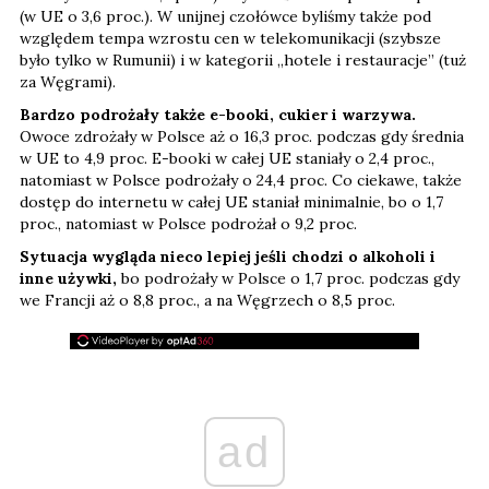
(w UE o 3,6 proc.). W unijnej czołówce byliśmy także pod
względem tempa wzrostu cen w telekomunikacji (szybsze
było tylko w Rumunii) i w kategorii „hotele i restauracje” (tuż
za Węgrami).
Bardzo podrożały także e-booki, cukier i warzywa.
Owoce zdrożały w Polsce aż o 16,3 proc. podczas gdy średnia
w UE to 4,9 proc. E-booki w całej UE staniały o 2,4 proc.,
natomiast w Polsce podrożały o 24,4 proc. Co ciekawe, także
dostęp do internetu w całej UE staniał minimalnie, bo o 1,7
proc., natomiast w Polsce podrożał o 9,2 proc.
Sytuacja wygląda nieco lepiej jeśli chodzi o alkoholi i
inne używki,
bo podrożały w Polsce o 1,7 proc. podczas gdy
we Francji aż o 8,8 proc., a na Węgrzech o 8,5 proc.
ad