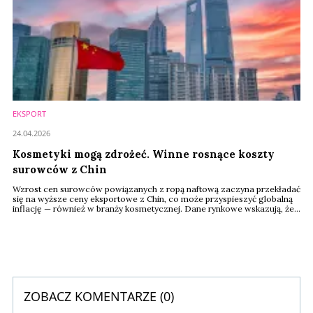
EKSPORT
24.04.2026
Kosmetyki mogą zdrożeć. Winne rosnące koszty
surowców z Chin
Wzrost cen surowców powiązanych z ropą naftową zaczyna przekładać
się na wyższe ceny eksportowe z Chin, co może przyspieszyć globalną
inflację — również w branży kosmetycznej. Dane rynkowe wskazują, że
producenci stopniowo przenoszą rosnące koszty na odbiorców.
ZOBACZ KOMENTARZE (
0
)