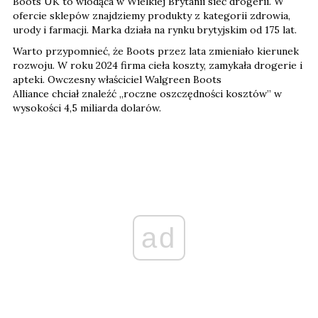
Boots UK to wiodąca w Wielkiej Brytanii sieć drogerii. W
ofercie sklepów znajdziemy produkty z kategorii zdrowia,
urody i farmacji. Marka działa na rynku brytyjskim od 175 lat.
Warto przypomnieć, że Boots przez lata zmieniało kierunek
rozwoju. W roku 2024 firma cieła koszty, zamykała drogerie i
apteki. Owczesny właściciel Walgreen Boots
Alliance chciał znaleźć „roczne oszczędności kosztów” w
wysokości 4,5 miliarda dolarów.
ad