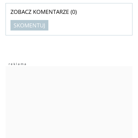
ZOBACZ KOMENTARZE (
0
)
SKOMENTUJ
Komentarze (
0
)
Nie znaleziono komentarzy
Zostaw swoje komentarze
Imię (Wymagane)
Anuluj
Prześlij komentarz