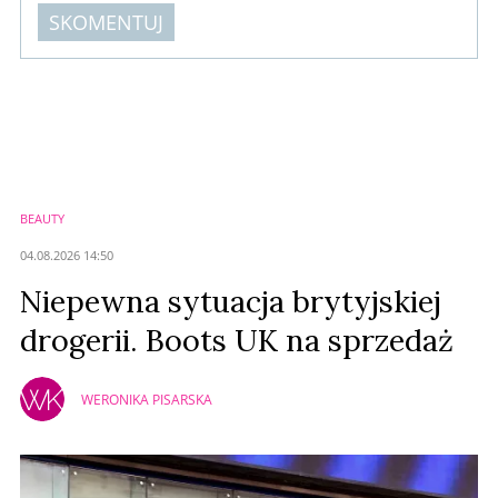
SKOMENTUJ
Komentarze (
0
)
Nie znaleziono komentarzy
Zostaw swoje komentarze
Imię (Wymagane)
BEAUTY
Anuluj
04.08.2026 14:50
Prześlij komentarz
Niepewna sytuacja brytyjskiej
drogerii. Boots UK na sprzedaż
WERONIKA PISARSKA