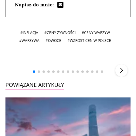
Napisz do mnie:
#INFLACJA
#CENY ŻYWNOŚCI
#CENY WARZYW
#WARZYWA
#OWOCE
#WZROST CEN W POLSCE
Andrzej i Marta Sterniccy
Marta i
▶
POWIĄZANE ARTYKUŁY