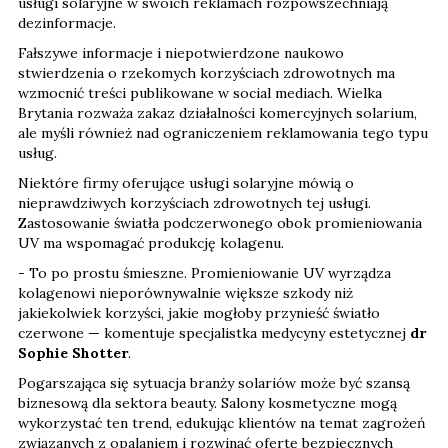
usługi solaryjne w swoich reklamach rozpowszechniają
dezinformacje.
Fałszywe informacje i niepotwierdzone naukowo
stwierdzenia o rzekomych korzyściach zdrowotnych ma
wzmocnić treści publikowane w social mediach. Wielka
Brytania rozważa zakaz działalności komercyjnych solarium,
ale myśli również nad ograniczeniem reklamowania tego typu
usług.
Niektóre firmy oferujące usługi solaryjne mówią o
nieprawdziwych korzyściach zdrowotnych tej usługi.
Zastosowanie światła podczerwonego obok promieniowania
UV ma wspomagać produkcję kolagenu.
- To po prostu śmieszne. Promieniowanie UV wyrządza
kolagenowi nieporównywalnie większe szkody niż
jakiekolwiek korzyści, jakie mogłoby przynieść światło
czerwone — komentuje specjalistka medycyny estetycznej
dr
Sophie Shotter
.
Pogarszająca się sytuacja branży solariów może być szansą
biznesową dla sektora beauty. Salony kosmetyczne mogą
wykorzystać ten trend, edukując klientów na temat zagrożeń
związanych z opalaniem i rozwinąć ofertę bezpiecznych