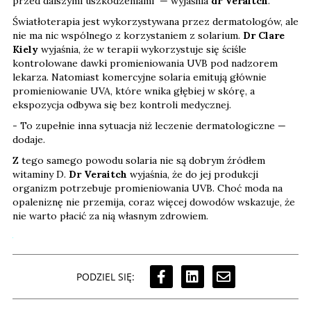
przed dalszymi uszkodzeniami — wyjaśnia
dr Veraitch
.
Światłoterapia jest wykorzystywana przez dermatologów, ale
nie ma nic wspólnego z korzystaniem z solarium.
Dr Clare
Kiely
wyjaśnia, że w terapii wykorzystuje się ściśle
kontrolowane dawki promieniowania UVB pod nadzorem
lekarza. Natomiast komercyjne solaria emitują głównie
promieniowanie UVA, które wnika głębiej w skórę, a
ekspozycja odbywa się bez kontroli medycznej.
- To zupełnie inna sytuacja niż leczenie dermatologiczne —
dodaje.
Z tego samego powodu solaria nie są dobrym źródłem
witaminy D.
Dr Veraitch
wyjaśnia, że do jej produkcji
organizm potrzebuje promieniowania UVB. Choć moda na
opaleniznę nie przemija, coraz więcej dowodów wskazuje, że
nie warto płacić za nią własnym zdrowiem.
PODZIEL SIĘ: