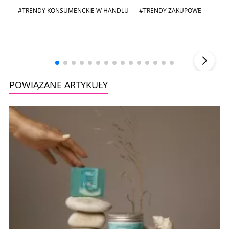
#TRENDY KONSUMENCKIE W HANDLU
#TRENDY ZAKUPOWE
Andrzej i Marta Sterniccy
Marta i
▶
POWIĄZANE ARTYKUŁY