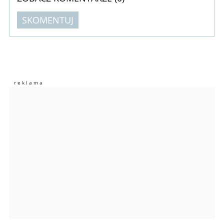
SKOMENTUJ
Komentarze (
0
)
Nie znaleziono komentarzy
Zostaw swoje komentarze
Imię (Wymagane)
Anuluj
Prześlij komentarz