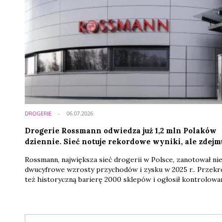
DROGERIE
06.07.2026
Drogerie Rossmann odwiedza już 1,2 mln Polaków
dziennie. Sieć notuje rekordowe wyniki, ale zdejm
nogę z gazu
Rossmann, największa sieć drogerii w Polsce, zanotował ni
dwucyfrowe wzrosty przychodów i zysku w 2025 r.. Przekr
też historyczną barierę 2000 sklepów i ogłosił kontrolowa
spowolnienie ekspansji. To sygnał dla konkurencji oraz
partnerów, że nie musi już brać udziału w wyścigu o ilość
placówek, a może postawić na jakość i optymalizację