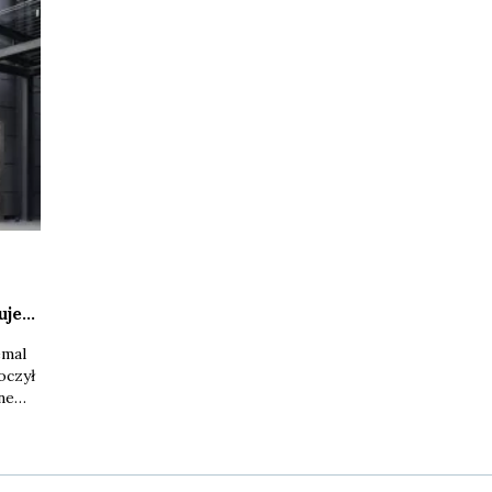
uje
emal
oczył
ne