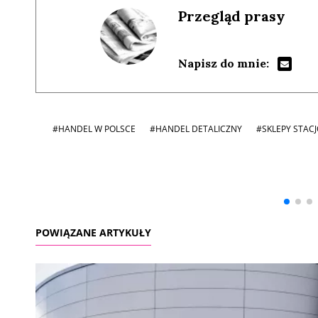
Przegląd prasy
Napisz do mnie:
#HANDEL W POLSCE
#HANDEL DETALICZNY
#SKLEPY STAC
Andrzej i Marta
Marta i Andrzej
Sterniccy
Sterniccy
▶
▶
POWIĄZANE ARTYKUŁY