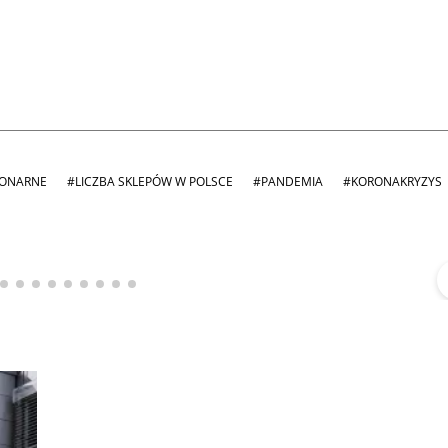
JONARNE
#LICZBA SKLEPÓW W POLSCE
#PANDEMIA
#KORONAKRYZYS
Michał Stężalski
FineDiningWeek
▶
▶