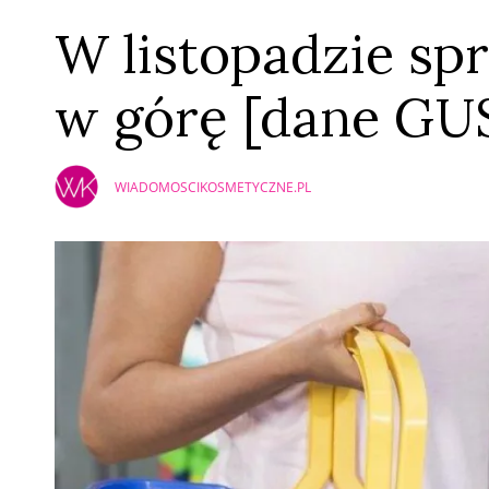
W listopadzie sp
w górę [dane GU
WIADOMOSCIKOSMETYCZNE.PL