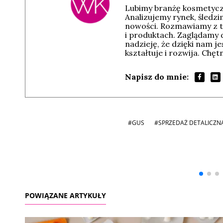
Lubimy branżę kosmetyczn
Analizujemy rynek, śledz
nowości. Rozmawiamy z t
i produktach. Zaglądamy 
nadzieję, że dzięki nam j
kształtuje i rozwija. Chę
Napisz do mnie:
#GUS
#SPRZEDAŻ DETALICZN
Andrzej i Marta
Marta i Andrzej
Sterniccy
Sterniccy
▶
▶
POWIĄZANE ARTYKUŁY