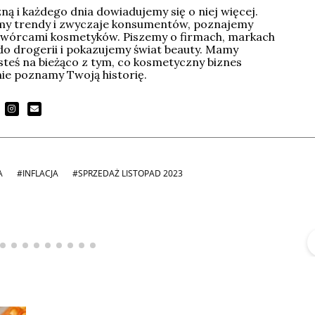
ą i każdego dnia dowiadujemy się o niej więcej.
imy trendy i zwyczaje konsumentów, poznajemy
wórcami kosmetyków. Piszemy o firmach, markach
do drogerii i pokazujemy świat beauty. Mamy
esteś na bieżąco z tym, co kosmetyczny biznes
tnie poznamy Twoją historię.
A
#INFLACJA
#SPRZEDAŻ LISTOPAD 2023
Michał Stężalski
FineDiningWeek
▶
▶