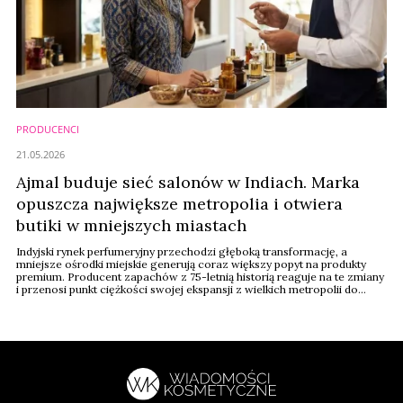
PRODUCENCI
21.05.2026
Ajmal buduje sieć salonów w Indiach. Marka
opuszcza największe metropolia i otwiera
butiki w mniejszych miastach
Indyjski rynek perfumeryjny przechodzi głęboką transformację, a
mniejsze ośrodki miejskie generują coraz większy popyt na produkty
premium. Producent zapachów z 75-letnią historią reaguje na te zmiany
i przenosi punkt ciężkości swojej ekspansji z wielkich metropolii do
regionów. Spółka zapowiada dynamiczny rozwój infrastruktury
handlowej, stawiając na bezpośredni kontakt z konsumentem. Cel
zakłada posiadanie ponad 170 ...