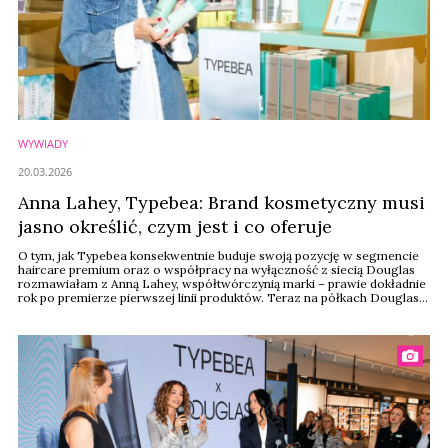
WYWIADY
20.03.2026
Anna Lahey, Typebea: Brand kosmetyczny musi
jasno określić, czym jest i co oferuje
O tym, jak Typebea konsekwentnie buduje swoją pozycję w segmencie
haircare premium oraz o współpracy na wyłączność z siecią Douglas
rozmawiałam z Anną Lahey, współtwórczynią marki – prawie dokładnie
rok po premierze pierwszej linii produktów. Teraz na półkach Douglas
pojawia się nowa, druga linia kosmetyków pielęgnacyjnych tego
młodego, obiecującego brandu.