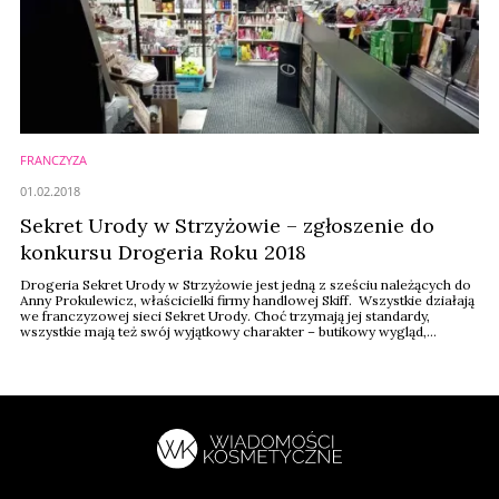
FRANCZYZA
01.02.2018
Sekret Urody w Strzyżowie – zgłoszenie do
konkursu Drogeria Roku 2018
Drogeria Sekret Urody w Strzyżowie jest jedną z sześciu należących do
Anny Prokulewicz, właścicielki firmy handlowej Skiff. Wszystkie działają
we franczyzowej sieci Sekret Urody. Choć trzymają jej standardy,
wszystkie mają też swój wyjątkowy charakter – butikowy wygląd,
ogromny wybór produktów, a wśród nich nawet luksusowe marki. To
właśnie drogerię ze Strzyżowa pani Anna zdecydowała się zgłosić do
tegorocznej ...