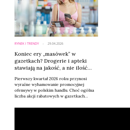
RYNEK I TRENDY
29.04.2026
Koniec ery „masówek” w
gazetkach? Drogerie i apteki
stawiają na jakość, a nie ilość
[RAPORT]
Pierwszy kwartał 2026 roku przynosi
wyraźne wyhamowanie promocyjnej
ofensywy w polskim handlu. Choć ogólna
liczba akcji rabatowych w gazetkach
wzrosła o 7 proc. rdr., to dynamika ta jest
o połowę niższa niż w rekordowym 2025
roku. Co szczególnie istotne dla branży
beauty – drogerie i apteki znalazły się w
grupie formatów, które najmocniej „ścięły”