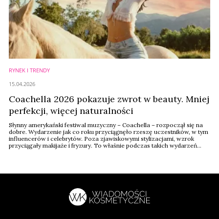
RYNEK I TRENDY
15.04.2026
Coachella 2026 pokazuje zwrot w beauty. Mniej
perfekcji, więcej naturalności
Słynny amerykański festiwal muzyczny – Coachella – rozpoczął się na
dobre. Wydarzenie jak co roku przyciągnęło rzeszę uczestników, w tym
influencerów i celebrytów. Poza zjawiskowymi stylizacjami, wzrok
przyciągały makijaże i fryzury. To właśnie podczas takich wydarzeń
najłatwiej zaobserwować zarówno obecne, jak i dopiero zyskujące na
popularności trendy beauty.