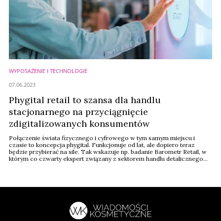
WYPOSAŻENIE I TECHNOLOGIE
07.06.2023
Phygital retail to szansa dla handlu
stacjonarnego na przyciągnięcie
zdigitalizowanych konsumentów
Połączenie świata fizycznego i cyfrowego w tym samym miejscu i
czasie to koncepcja phygital. Funkcjonuje od lat, ale dopiero teraz
będzie przybierać na sile. Tak wskazuje np. badanie Barometr Retail, w
którym co czwarty ekspert związany z sektorem handlu detalicznego
stwierdził, że to właśnie phygital będzie miał największy wpływ na
kierunek rozwoju digital commerce w 2023 roku. Na trend powinny
zwrócić uwagę zwłaszcza sklepy ...