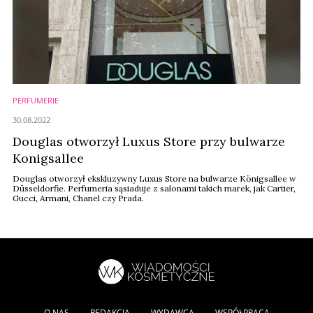
PERFUMERIE
30.08.2022
Douglas otworzył Luxus Store przy bulwarze
Konigsallee
Douglas otworzył ekskluzywny Luxus Store na bulwarze Königsallee w
Düsseldorfie. Perfumeria sąsiaduje z salonami takich marek, jak Cartier,
Gucci, Armani, Chanel czy Prada.
O NAS
REDAKCJA
WYDAWCA
WSPÓŁPRACA