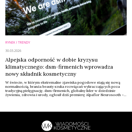
RYNEK I TRENDY
30.03.2026
Alpejska odporność w dobie kryzysu
klimatycznego: dsm-firmenich wprowadza
nowy składnik kosmetyczny
W świecie, w którym ekstremalne zjawiska pogodowe stają się nową
normalnością, branża beauty szuka rozwiązań wykraczających poza
tradycyjną pielęgnację. dsm-firmenich, globalny lider w dziedzinie
żywienia, zdrowia i urody, ogłosił dziś premierę Alpaflor Neurosooth –
neurokosmetycznego składnika aktywnego, który chroni barierę skórną
przed stresem termicznym i wspiera dobrostan emocjonalny
konsumentów.