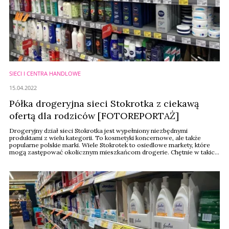
SIECI I CENTRA HANDLOWE
15.04.2022
Półka drogeryjna sieci Stokrotka z ciekawą
ofertą dla rodziców [FOTOREPORTAŻ]
Drogeryjny dział sieci Stokrotka jest wypełniony niezbędnymi
produktami z wielu kategorii. To kosmetyki koncernowe, ale także
popularne polskie marki. Wiele Stokrotek to osiedlowe markety, które
mogą zastępować okolicznym mieszkańcom drogerie. Chętnie w takich
lokalizacjach robią zakupy młodzi rodzice. Widać, że sieć analizuje
swoją grupę docelową, bo rozbudowana jest półka z kosmetykami dla
dzieci.