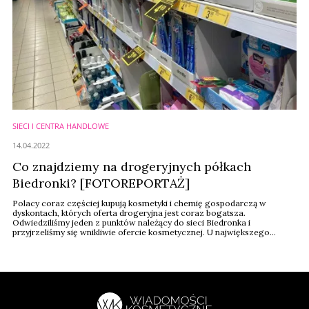
SIECI I CENTRA HANDLOWE
14.04.2022
Co znajdziemy na drogeryjnych półkach
Biedronki? [FOTOREPORTAŻ]
Polacy coraz częściej kupują kosmetyki i chemię gospodarczą w
dyskontach, których oferta drogeryjna jest coraz bogatsza.
Odwiedziliśmy jeden z punktów należący do sieci Biedronka i
przyjrzeliśmy się wnikliwie ofercie kosmetycznej. U największego
dyskontera znajdziemy przekrój kategorii produktowych i kosmetyki
oraz chemię domową najpopularniejszych marek.