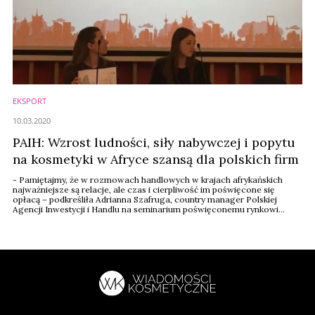
EKSPORT
10.03.2020
PAIH: Wzrost ludności, siły nabywczej i popytu
na kosmetyki w Afryce szansą dla polskich firm
- Pamiętajmy, że w rozmowach handlowych w krajach afrykańskich
najważniejsze są relacje, ale czas i cierpliwość im poświęcone się
opłacą – podkreśliła Adrianna Szafruga, country manager Polskiej
Agencji Inwestycji i Handlu na seminarium poświęconemu rynkowi
kosmetycznemu w Nigerii, RPA, Wybrzeżu Kości Słoniowej, Kenii i
Maroka.