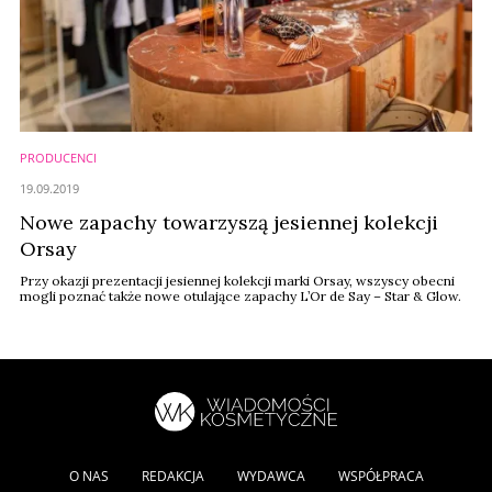
PRODUCENCI
19.09.2019
Nowe zapachy towarzyszą jesiennej kolekcji
Orsay
Przy okazji prezentacji jesiennej kolekcji marki Orsay, wszyscy obecni
mogli poznać także nowe otulające zapachy L’Or de Say – Star & Glow.
O NAS
REDAKCJA
WYDAWCA
WSPÓŁPRACA