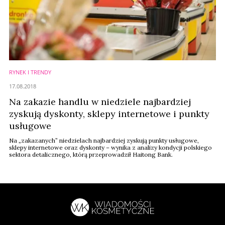
RYNEK I TRENDY
17.08.2018
Na zakazie handlu w niedziele najbardziej
zyskują dyskonty, sklepy internetowe i punkty
usługowe
Na „zakazanych” niedzielach najbardziej zyskują punkty usługowe,
sklepy internetowe oraz dyskonty – wynika z analizy kondycji polskiego
sektora detalicznego, którą przeprowadził Haitong Bank.