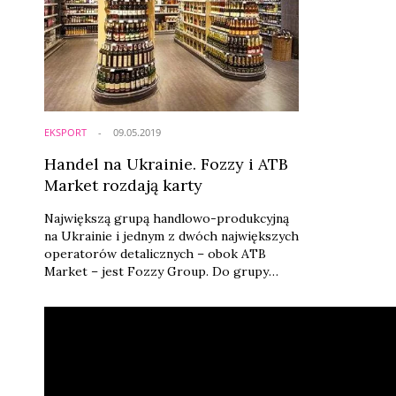
EKSPORT
09.05.2019
Handel na Ukrainie. Fozzy i ATB
Market rozdają karty
Największą grupą handlowo-produkcyjną
na Ukrainie i jednym z dwóch największych
operatorów detalicznych – obok ATB
Market – jest Fozzy Group. Do grupy
należy ponad 650 sklepów różnych
rodzajów w całym kraju, w tym sieć
supermarketów farmaceutycznych Biła
Romaszka. Zagraniczne szyldy handlowe
nie zrobiły na Ukrainie zawrotnej kariery.