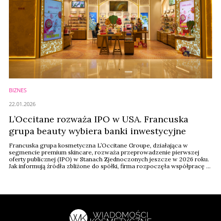
BIZNES
22.01.2026
L’Occitane rozważa IPO w USA. Francuska
grupa beauty wybiera banki inwestycyjne
Francuska grupa kosmetyczna L’Occitane Groupe, działająca w
segmencie premium skincare, rozważa przeprowadzenie pierwszej
oferty publicznej (IPO) w Stanach Zjednoczonych jeszcze w 2026 roku.
Jak informują źródła zbliżone do spółki, firma rozpoczęła współpracę z
bankami inwestycyjnymi JPMorgan Chase & Co. oraz Morgan Stanley,
które mają doradzać przy potencjalnym debiucie giełdowym. Co
ewentualne IPO L’Occitane oznaczałoby ...