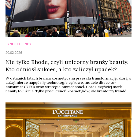
RYNEK I TRENDY
20.02.2026
Nie tylko Rhode, czyli unicorny branży beauty.
Kto odniósł sukces, a kto zaliczył upadek?
W ostatnich latach branża kosmetyczna przeszła transformację, którą w
dużej mierze napędziły technologie cyfrowe, modele direct-to-
consumer (DTC) oraz strategia omnichannel. Coraz częściej marki
beauty to już nie “tylko producenci” kosmetyków, ale kreatorzy trendów i
całe platformy technologiczno-ecommerce, które dzięki wiedzy o
rynku, danym, AI i doświadczeniu klienta zdobywają rynkowe uznanie.
Przykład takiego niedawnego ...