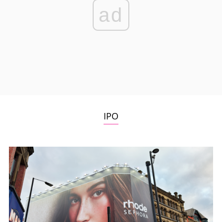
ad
IPO