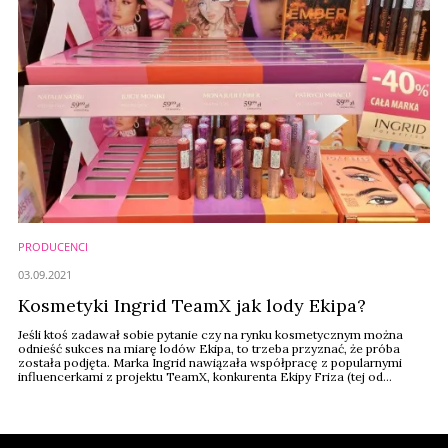
PRODUCENCI
03.09.2021
Kosmetyki Ingrid TeamX jak lody Ekipa?
Jeśli ktoś zadawał sobie pytanie czy na rynku kosmetycznym można
odnieść sukces na miarę lodów Ekipa, to trzeba przyznać, że próba
została podjęta. Marka Ingrid nawiązała współpracę z popularnymi
influencerkami z projektu TeamX, konkurenta Ekipy Friza (tej od
słynnych lodów). Jej efektem jest kolekcja kosmetyków
odzwierciedlająca gusty i charaktery Natsu, Patrycji, Julii i Moni. Zgodnie
z założeniami ich fanki ruszyły do ...