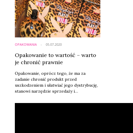
OPAKOWANIA
05.07.2020
Opakowanie to wartość – warto
je chronić prawnie
Opakowanie, oprócz tego, że ma za
zadanie chronić produkt przed
uszkodzeniem i ułatwiać jego dystrybucję,
stanowi narzędzie sprzedaży i
odzwierciedla wizerunek marki. Niesie
więc ze sobą dodatkowe wartości i
komunikuje pewne określone treści
odbiorcom tych produktów. Warto je
zabezpieczyć przed ewentualną kradzieżą
pomysłu lub podszywaniem się pod
wypracowany przez nas przekaz.