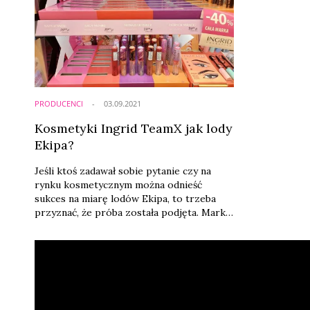
PRODUCENCI
03.09.2021
Kosmetyki Ingrid TeamX jak lody
Ekipa?
Jeśli ktoś zadawał sobie pytanie czy na
rynku kosmetycznym można odnieść
sukces na miarę lodów Ekipa, to trzeba
przyznać, że próba została podjęta. Marka
Ingrid nawiązała współpracę z
popularnymi influencerkami z projektu
TeamX, konkurenta Ekipy Friza (tej od
słynnych lodów). Jej efektem jest kolekcja
kosmetyków odzwierciedlająca gusty i
charaktery Natsu, Patrycji, Julii i Moni.
Zgodnie z założeniami ich fanki ruszyły do