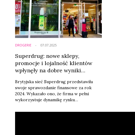
DROGERIE
07.07.2025
Superdrug: nowe sklepy,
promocje i lojalność klientów
wpłynęły na dobre wyniki
finansowe
Brytyjska sieć Superdrug przedstawiła
swoje sprawozdanie finansowe za rok
2024. Wykazało ono, że firma w pełni
wykorzystuje dynamikę rynku
kosmetycznego, a podejmowane inicjatywy
i inwestycje przełożyły się na wzrost
sprzedaży.