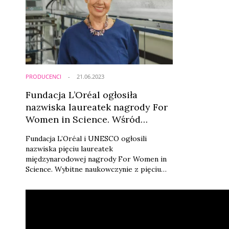
PRODUCENCI
21.06.2023
Fundacja L’Oréal ogłosiła
nazwiska laureatek nagrody For
Women in Science. Wśród
docenionych naukowczyń jest
Fundacja L’Oréal i UNESCO ogłosili
Polka
nazwiska pięciu laureatek
międzynarodowej nagrody For Women in
Science. Wybitne naukowczynie z pięciu
regionów świata zostały docenione za
wyjątkowy wkład w rozwój badań w
dziedzinach nauk fizycznych, matematyki i
informatyki. Laureatki zostały
uhonorowane podczas uroczystej