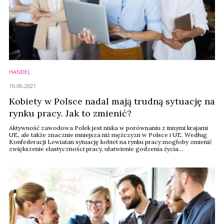
HANDEL
16.06.2021
Kobiety w Polsce nadal mają trudną sytuację na
rynku pracy. Jak to zmienić?
Aktywność zawodowa Polek jest niska w porównaniu z innymi krajami
UE, ale także znacznie mniejsza niż mężczyzn w Polsce i UE. Według
Konfederacji Lewiatan sytuację kobiet na rynku pracy mogłoby zmienić
zwiększenie elastyczności pracy, ułatwienie godzenia życia
zawodowego z rodzinnym, wyrównanie luki płacowej czy dostęp do
dobrej jakości opieki i edukacji dla dzieci.