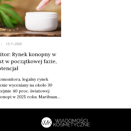
13.11.2020
tor: Rynek konopny w
st w początkowej fazie,
otencjał
monitora, legalny rynek
cnie wyceniany na około 30
rzejmie 40 proc. światowej
onopi w 2025 roku. Marihuana
dzie stanowić tylko 9
nej sprzedaży na całym świecie
padając z 23 proc. w 2020 roku.
ynek CBD ma osiągnąć do 2025
zł.