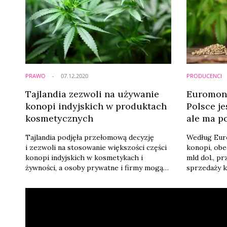
PRAWO
07.12.2020
PRODUCENCI
Tajlandia zezwoli na używanie
Euromoni
konopi indyjskich w produktach
Polsce je
kosmetycznych
ale ma p
Tajlandia podjęła przełomową decyzję
Według Euro
i zezwoli na stosowanie większości części
konopi, obe
konopi indyjskich w kosmetykach i
mld dol., p
żywności, a osoby prywatne i firmy mogą
sprzedaży k
teraz również uprawiać nasiona konopi i
medyczna bę
ekstrakty z ich nasion - informuje tajski
proc. legal
CTN News.
w 2025 r., s
W Polsce r
roku 5 mld 