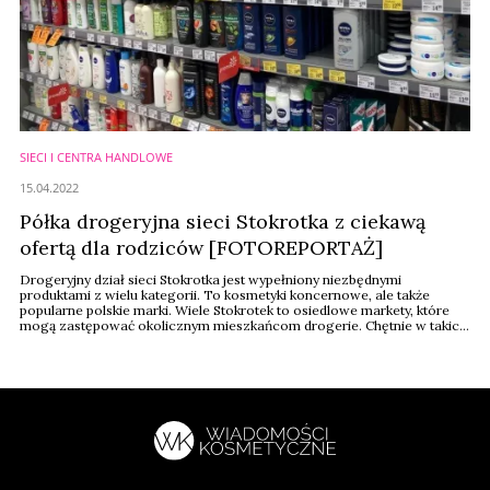
SIECI I CENTRA HANDLOWE
15.04.2022
Półka drogeryjna sieci Stokrotka z ciekawą
ofertą dla rodziców [FOTOREPORTAŻ]
Drogeryjny dział sieci Stokrotka jest wypełniony niezbędnymi
produktami z wielu kategorii. To kosmetyki koncernowe, ale także
popularne polskie marki. Wiele Stokrotek to osiedlowe markety, które
mogą zastępować okolicznym mieszkańcom drogerie. Chętnie w takich
lokalizacjach robią zakupy młodzi rodzice. Widać, że sieć analizuje
swoją grupę docelową, bo rozbudowana jest półka z kosmetykami dla
dzieci.