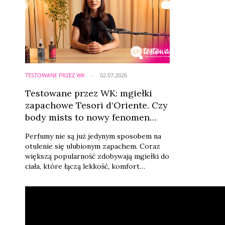
TESTOWANE PRZEZ WK
02.07.2026
Testowane przez WK: mgiełki
zapachowe Tesori d‘Oriente. Czy
body mists to nowy fenomen
kategorii fragrance?
Perfumy nie są już jedynym sposobem na
otulenie się ulubionym zapachem. Coraz
większą popularność zdobywają mgiełki do
ciała, które łączą lekkość, komfort
stosowania i możliwość wielokrotnej
aplikacji w ciągu dnia. To właśnie ten
segment rozwija się dziś wyjątkowo
dynamicznie, wpisując się zarówno w trend
fragrance layering, jak i rosnące