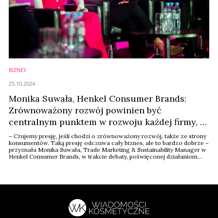
BIZNES
25.10.2024
Monika Suwała, Henkel Consumer Brands:
Zrównoważony rozwój powinien być
centralnym punktem w rozwoju każdej firmy, to
korzyść dla konsumentów [FBK2024]
– Czujemy presję, jeśli chodzi o zrównoważony rozwój, także ze strony
konsumentów. Taką presję odczuwa cały biznes, ale to bardzo dobrze –
przyznała Monika Suwała, Trade Marketing & Sustainability Manager w
Henkel Consumer Brands, w trakcie debaty, poświęconej działaniom
sustainability firm w trakcie Forum Branży Kosmetycznej 2024.