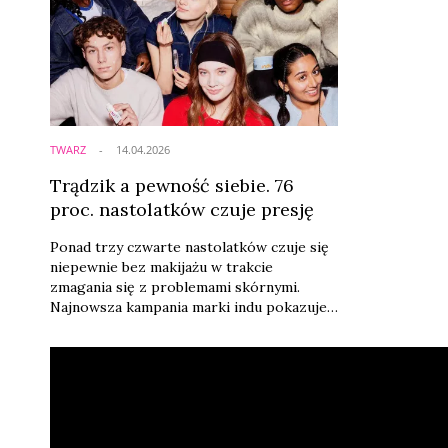
TWARZ
14.04.2026
Trądzik a pewność siebie. 76
proc. nastolatków czuje presję
Ponad trzy czwarte nastolatków czuje się
niepewnie bez makijażu w trakcie
zmagania się z problemami skórnymi.
Najnowsza kampania marki indu pokazuje,
że dla młodych konsumentów trądzik to
nie tylko kwestia estetyki, ale realne
wyzwanie emocjonalne – i jednocześnie
obszar, w którym branża beauty zaczyna
zmieniać język komunikacji.