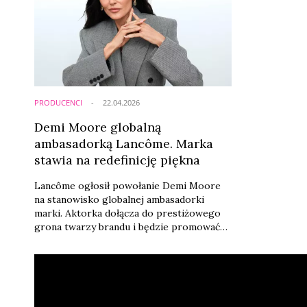
PRODUCENCI
22.04.2026
Demi Moore globalną
ambasadorką Lancôme. Marka
stawia na redefinicję piękna
Lancôme ogłosił powołanie Demi Moore
na stanowisko globalnej ambasadorki
marki. Aktorka dołącza do prestiżowego
grona twarzy brandu i będzie promować
nową linię pielęgnacyjną – Absolue
Longevity MD.