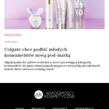
PRODUCENCI
18.03.2021
Colgate chce podbić młodych
konsumentów nową pod-marką
Gigant pasty do zębów wchodzi w nowo powstającą kategorię
kosmetyków do jamy ustnej napędzaną przez nową falę niezależnych
marek, które unowocześniają rynek.
O NAS
REDAKCJA
WYDAWCA
WSPÓŁPRACA