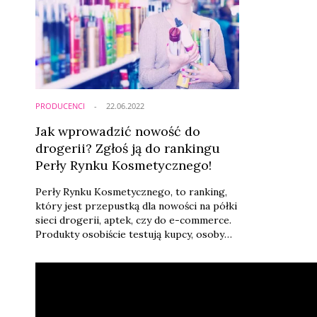
PRODUCENCI
22.06.2022
Jak wprowadzić nowość do
drogerii? Zgłoś ją do rankingu
Perły Rynku Kosmetycznego!
Perły Rynku Kosmetycznego, to ranking,
który jest przepustką dla nowości na półki
sieci drogerii, aptek, czy do e-commerce.
Produkty osobiście testują kupcy, osoby
odpowiedzialne za zarządzanie
asortymentem. Jeszcze tylko do 24
czerwca można zgłosić się do tegorocznej
edycji badania.