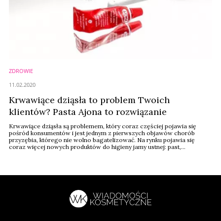
ZDROWIE
11.02.2020
Krwawiące dziąsła to problem Twoich
klientów? Pasta Ajona to rozwiązanie
Krwawiące dziąsła są problemem, który coraz częściej pojawia się
pośród konsumentów i jest jednym z pierwszych objawów chorób
przyzębia, którego nie wolno bagatelizować. Na rynku pojawia się
coraz więcej nowych produktów do higieny jamy ustnej: past,
szczoteczek, płynów i nici. Należy jednak zwrócić uwagę na to, że nie
wszystkie z nich nadają się do codziennego stosowania.