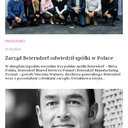
PRODUCENCI
01.02.2023
Zarząd Beiersdorf odwiedził spółki w Polsce
W ubiegłym tygodniu wszystkie trzy polskie spółki Beiersdorf – Nivea
Polska, Beiersdorf Shared Services Poland i Beiersdorf Manufacturing
Poznań – gościły Vincenta Warnery, dyrektora generalnego Beiersdorf
wraz z pozostałymi członkami zarządu. Dwudniowa wizyta
obejmowała nie tylko rozmowy biznesowe o aktualnych wyzwaniach i
perspektywach na przyszłość, ale też wizytę w rozbudowywanej
aktualnie fabryce w Polsce.