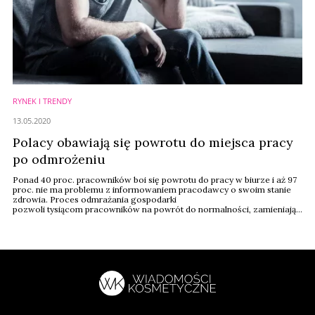
RYNEK I TRENDY
13.05.2020
Polacy obawiają się powrotu do miejsca pracy
po odmrożeniu
Ponad 40 proc. pracowników boi się powrotu do pracy w biurze i aż 97
proc. nie ma problemu z informowaniem pracodawcy o swoim stanie
zdrowia. Proces odmrażania gospodarki
pozwoli tysiącom pracowników na powrót do normalności, zamieniając
domowe biuro na tradycyjne. Mimo, że wielu pracowników niecierpliwie
czeka na ten moment, spora ich grupa obawia się o swoje
bezpieczeństwo - wynika z badania przeprowadzonego na zlecenie ...