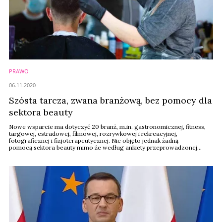
PRAWO
06.11.2020
Szósta tarcza, zwana branżową, bez pomocy dla
sektora beauty
Nowe wsparcie ma dotyczyć 20 branż, m.in. gastronomicznej, fitness,
targowej, estradowej, filmowej, rozrywkowej i rekreacyjnej,
fotograficznej i fizjoterapeutycznej. Nie objęto jednak żadną
pomocą sektora beauty mimo że według ankiety przeprowadzonej
wśród członków zrzeszenia Beauty Razem, aż 63 proc. firm deklaruje,
że obecnie notuje straty - czytamy w oko.press.