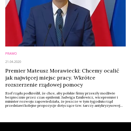
PRAWO
21.04.2020
Premier Mateusz Morawiecki: Chcemy ocalić
jak najwięcej miejsc pracy. Wkrótce
rozszerzenie rządowej pomocy
Szef rządu podkreślił, że chce, aby polskie firmy przeszły możliwie
bezpiecznie przez czas epidemii. Jadwiga Emilewicz, wicepremier i
minister rozwoju zapowiedziała, że jeszcze w tym tygodniu rząd
przedstawi kolejne propozycje dotyczące tzw. tarczy antykryzysowej
- w tym dopłaty do kredytów komercyjnych.