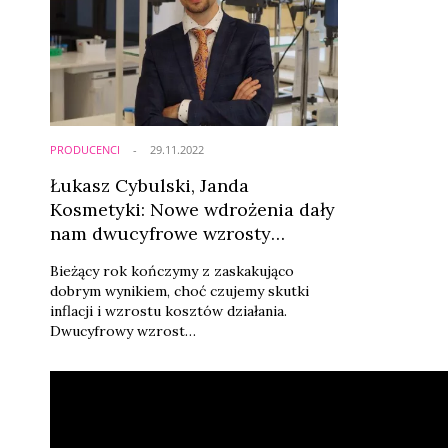
PRODUCENCI
29.11.2022
Łukasz Cybulski, Janda
Kosmetyki: Nowe wdrożenia dały
nam dwucyfrowe wzrosty
sprzedaży
Bieżący rok kończymy z zaskakująco
dobrym wynikiem, choć czujemy skutki
inflacji i wzrostu kosztów działania.
Dwucyfrowy wzrost
sprzedaży osiągnęliśmy dzięki nowym
wdrożeniom – serii kosmetyków
dermosenolitycznych Janda oraz nowej
marce My Clinic – mówi Łukasz Cybulski,
dyrektor operacyjny firmy kosmetycznej