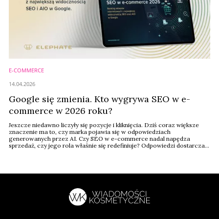
E-COMMERCE
14.04.2026
Google się zmienia. Kto wygrywa SEO w e-
commerce w 2026 roku?
Jeszcze niedawno liczyły się pozycje i kliknięcia. Dziś coraz większe
znaczenie ma to, czy marka pojawia się w odpowiedziach
generowanych przez AI. Czy SEO w e-commerce nadal napędza
sprzedaż, czy jego rola właśnie się redefiniuje? Odpowiedzi dostarcza
raport Elephate „SEO w e-commerce 2026. Ranking sklepów
internetowych z największą widocznością SEO oraz AIO w Google”,
oparty na analizie 4670 sklepów internetowych ...