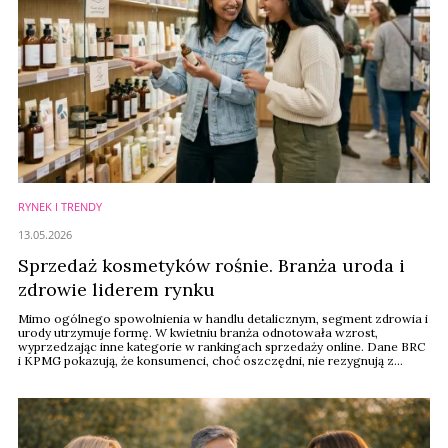
RYNEK I TRENDY
13.05.2026
Sprzedaż kosmetyków rośnie. Branża uroda i
zdrowie liderem rynku
Mimo ogólnego spowolnienia w handlu detalicznym, segment zdrowia i
urody utrzymuje formę. W kwietniu branża odnotowała wzrost,
wyprzedzając inne kategorie w rankingach sprzedaży online. Dane BRC
i KPMG pokazują, że konsumenci, choć oszczędni, nie rezygnują z
dbania o siebie.