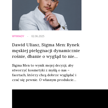
WYWIADY
02.06.2025
Dawid Uliasz, Sigma Men: Rynek
męskiej pielęgnacji dynamicznie
rośnie, dbanie o wygląd to nie
próżność
Sigma Men to wynik mojej decyzji, aby
stworzyć kosmetyki z myślą o nas –
facetach, którzy chcą dobrze wyglądać i
czuć się pewnie. O własnym produkcie
marzyłem od dawna, już od początku
swojej drogi w biznesie – mówi Dawid
Uliasz, twórca Sigma Men, czyli linii
kosmetyków pielęgnacyjnych stworzonych
specjalnie dla mężczyzn.