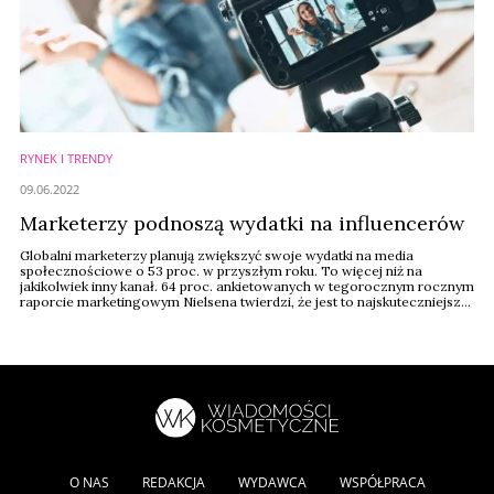
RYNEK I TRENDY
09.06.2022
Marketerzy podnoszą wydatki na influencerów
Globalni marketerzy planują zwiększyć swoje wydatki na media
społecznościowe o 53 proc. w przyszłym roku. To więcej niż na
jakikolwiek inny kanał. 64 proc. ankietowanych w tegorocznym rocznym
raporcie marketingowym Nielsena twierdzi, że jest to najskuteczniejszy
płatny kanał komunikacji marketingowej.
O NAS
REDAKCJA
WYDAWCA
WSPÓŁPRACA