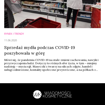
RYNEK I TRENDY
11.06.2020
Sprzedaż mydła podczas COVID-19
poszybowała w górę
Mówi się, że pandemia COVID-19 na stałe zmieni zachowania, nawyki i
przyzwyczajenia ludzi. Dotyczy to różnych sfer życia, w tym – miejmy
nadzieję – mycia rąk. Maseczki z twarzy na ulicach zdjęte, handel i
usługi odmrożone, kontakty społeczne przywrócone, a na półkach z
mydłami wciąż braki. Nie ma niedoborów, ale widać, że towar
wyprzedaje się szybciej niż przychodzą nowe dostawy. Klientów na
wejściu nieustannie ...