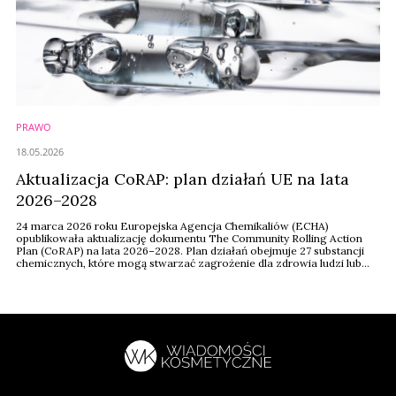
PRAWO
18.05.2026
Aktualizacja CoRAP: plan działań UE na lata
2026–2028
24 marca 2026 roku Europejska Agencja Chemikaliów (ECHA)
opublikowała aktualizację dokumentu The Community Rolling Action
Plan (CoRAP) na lata 2026–2028. Plan działań obejmuje 27 substancji
chemicznych, które mogą stwarzać zagrożenie dla zdrowia ludzi lub
środowiska. Substancje te zostaną ocenione przez organy
odpowiedzialne za bezpieczeństwo chemiczne w ośmiu państwach
członkowskich Unii Europejskiej, zgodnie z procedurą ...