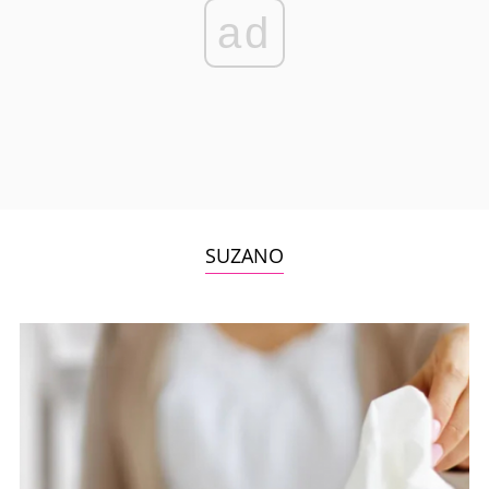
ad
SUZANO