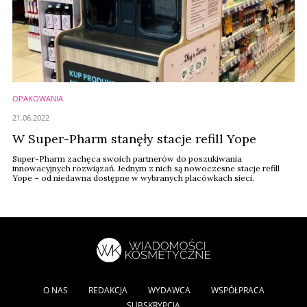
OPAKOWANIA
21.06.2022
W Super-Pharm stanęły stacje refill Yope
Super-Pharm zachęca swoich partnerów do poszukiwania
innowacyjnych rozwiązań. Jednym z nich są nowoczesne stacje refill
Yope – od niedawna dostępne w wybranych placówkach sieci.
O NAS
REDAKCJA
WYDAWCA
WSPÓŁPRACA
SUBSKRYPCJA