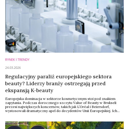
RYNEK I TRENDY
24.03.2026
Regulacyjny paraliż europejskiego sektora
beauty? Liderzy branży ostrzegają przed
ekspansją K-beauty
Europejska dominacja w sektorze kosmetycznym stoi pod znakiem
zapytania. Podczas dorocznego szczytu Value of Beauty w Brukseli
prezesi największych koncernów, takich jak L’Oréal i Beiersdorf,
wystosowali dramatyczny apel do decydentów Unii Europejskiej. Ich
przekaz jest jasny: skomplikowane i nieprzewidywalne regulacje dławią
innowacyjność, zmuszając firmy do wydawania miliardów na
biurokrację, podczas gdy konkurencja z Azji, ...