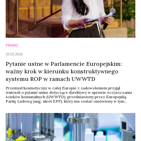
PRAWO
25.03.2026
Pytanie ustne w Parlamencie Europejskim:
ważny krok w kierunku konstruktywnego
systemu ROP w ramach UWWTD
Przemysł kosmetyczny w całej Europie z zadowoleniem przyjął
wniosek o pytanie ustne dotyczące dyrektywy w sprawie oczyszczania
ścieków komunalnych (UWWTD), przedstawiony przez Europejską
Partię Ludową (ang. skrót EPP), który ma zostać omówiony w tym
tygodniu w Parlamencie Europejskim podczas sesji plenarnej w
Brukseli. Oto wspólne stanowisko Cosmetics Europe, Polskiego
Związku Przemysłu Kosmetycznego i innych organizacji ...