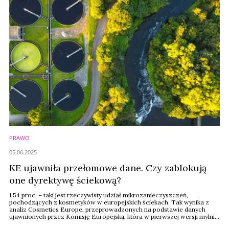
PRAWO
05.06.2025
KE ujawniła przełomowe dane. Czy zablokują
one dyrektywę ściekową?
1,54 proc. – taki jest rzeczywisty udział mikrozanieczyszczeń,
pochodzących z kosmetyków w europejskich ściekach. Tak wynika z
analiz Cosmetics Europe, przeprowadzonych na podstawie danych
ujawnionych przez Komisję Europejską, która w pierwszej wersji mylnie
obarczyła branżę kosmetyczną odpowiedzialnością za ponad 26 proc.